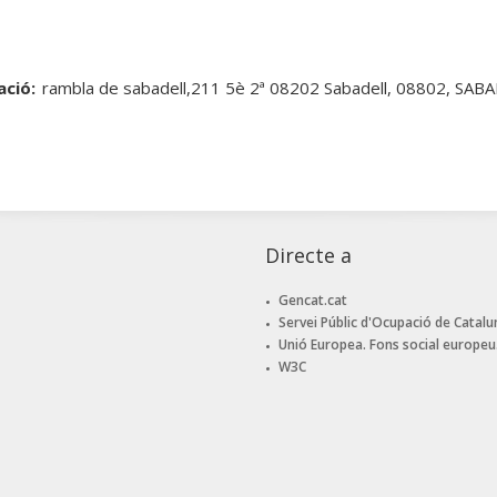
ació:
rambla de sabadell,211 5è 2ª 08202 Sabadell, 08802, SA
Directe a
Gencat.cat
Servei Públic d'Ocupació de Catalu
Unió Europea. Fons social europeu
W3C