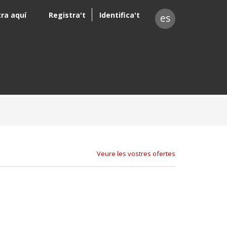
tra aquí
Registra't
Identifica't
es
Veure les vostres ofertes