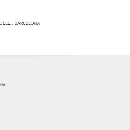
BADELL, , BARCELONA
nya
.