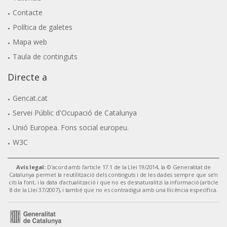
Contacte
Política de galetes
Mapa web
Taula de continguts
Directe a
Gencat.cat
Servei Públic d'Ocupació de Catalunya
Unió Europea. Fons social europeu.
W3C
Avís legal:
D'acord amb l'article 17.1 de la Llei 19/2014, la © Generalitat de
Catalunya permet la reutilització dels continguts i de les dades sempre que se'n
citi la font, i la data d'actualització i que no es desnaturalitzi la informació (article
8 de la Llei 37/2007), i també que no es contradigui amb una llicència específica.