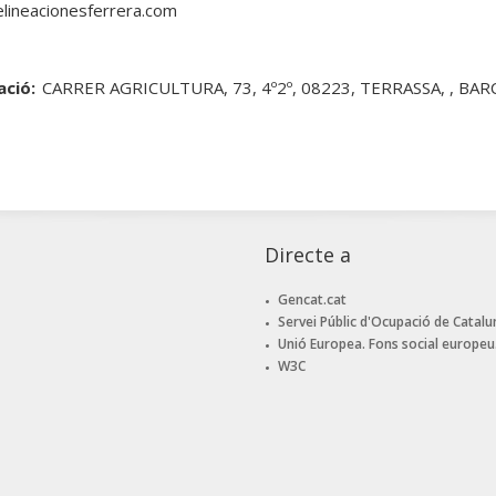
ineacionesferrera.com
ació:
CARRER AGRICULTURA, 73, 4º2º, 08223, TERRASSA, , BA
Directe a
Gencat.cat
Servei Públic d'Ocupació de Catalu
Unió Europea. Fons social europeu
W3C