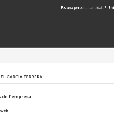
Ets una persona candidata?
En
L GARCIA FERRERA
 de l'empresa
 web