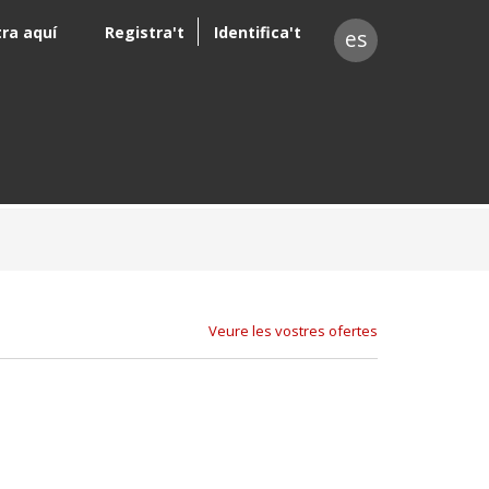
tra aquí
Registra't
Identifica't
es
Veure les vostres ofertes