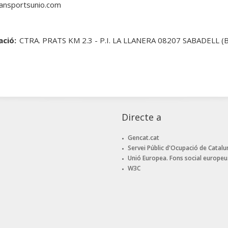
ansportsunio.com
ació:
CTRA. PRATS KM 2.3 - P.I. LA LLANERA 08207 SABADELL 
Directe a
Gencat.cat
Servei Públic d'Ocupació de Catalu
Unió Europea. Fons social europeu
W3C