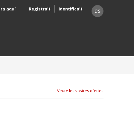
tra aquí
Registra't
Identifica't
es
Veure les vostres ofertes