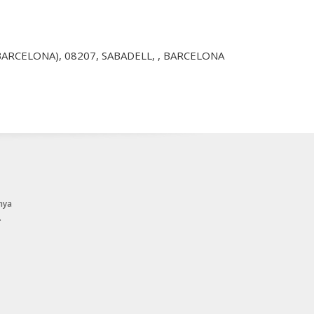
(BARCELONA), 08207, SABADELL, , BARCELONA
nya
.