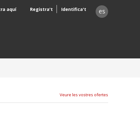
tra aquí
Registra't
Identifica't
es
Veure les vostres ofertes