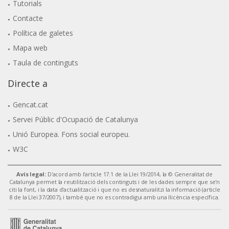
Tutorials
Contacte
Política de galetes
Mapa web
Taula de continguts
Directe a
Gencat.cat
Servei Públic d'Ocupació de Catalunya
Unió Europea. Fons social europeu.
W3C
Avís legal:
D'acord amb l'article 17.1 de la Llei 19/2014, la © Generalitat de
Catalunya permet la reutilització dels continguts i de les dades sempre que se'n
citi la font, i la data d'actualització i que no es desnaturalitzi la informació (article
8 de la Llei 37/2007), i també que no es contradigui amb una llicència específica.