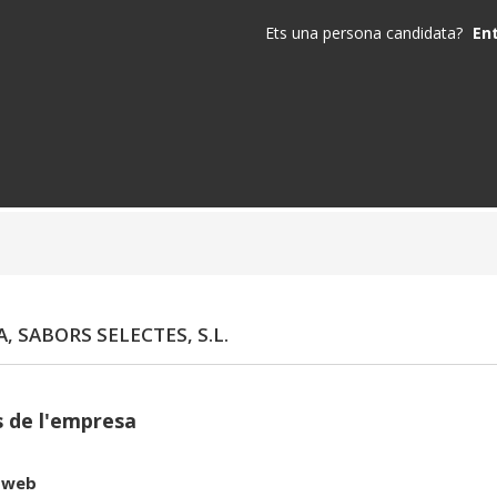
Ets una persona candidata?
En
A, SABORS SELECTES, S.L.
 de l'empresa
 web