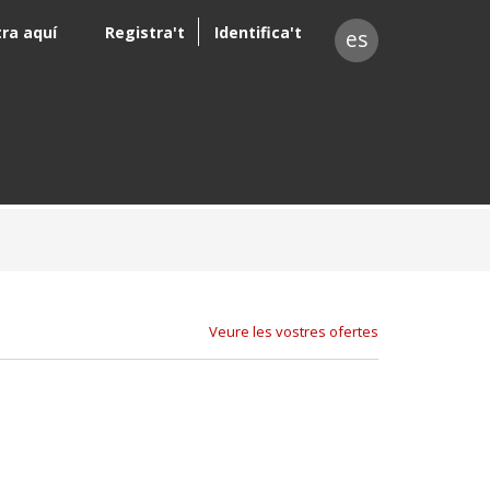
tra aquí
Registra't
Identifica't
es
Veure les vostres ofertes