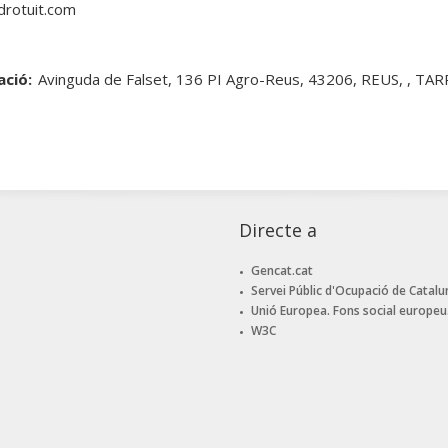
rotuit.com
ació:
Avinguda de Falset, 136 PI Agro-Reus, 43206, REUS, , T
Directe a
Gencat.cat
Servei Públic d'Ocupació de Catalu
Unió Europea. Fons social europeu
W3C