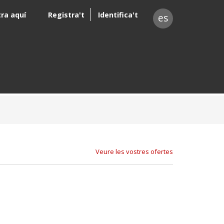
tra aquí
Registra't
Identifica't
es
Veure les vostres ofertes