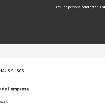
Ets una persona candidata?
En
AUS SL SCS
 de l'empresa
 web