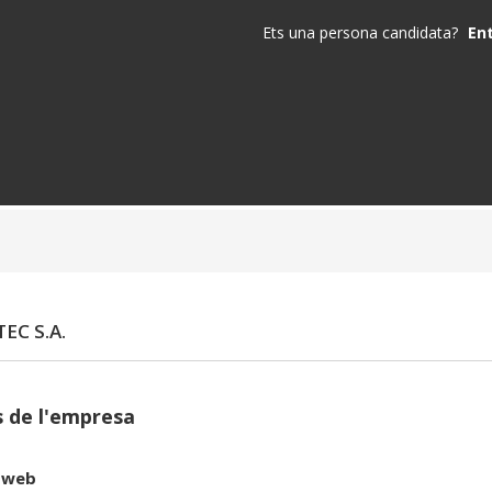
Ets una persona candidata?
En
EC S.A.
 de l'empresa
 web