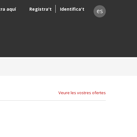
tra aquí
Registra't
Identifica't
es
Veure les vostres ofertes