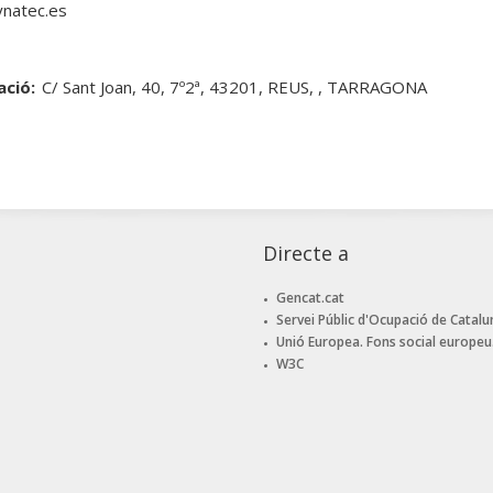
natec.es
ació:
C/ Sant Joan, 40, 7º2ª, 43201, REUS, , TARRAGONA
Directe a
Gencat.cat
Servei Públic d'Ocupació de Catalu
Unió Europea. Fons social europeu
W3C