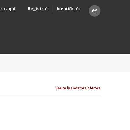
tra aquí
Registra't
Identifica't
es
Veure les vostres ofertes