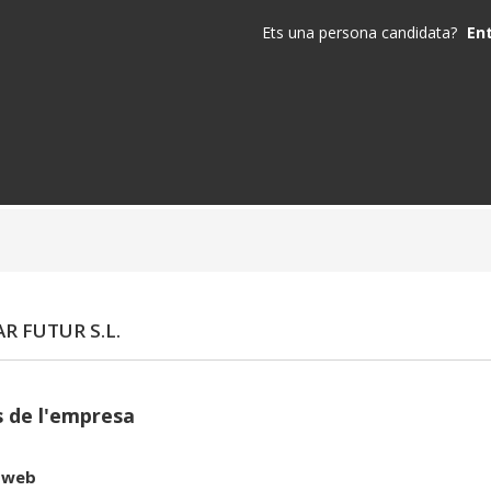
Ets una persona candidata?
En
R FUTUR S.L.
 de l'empresa
 web