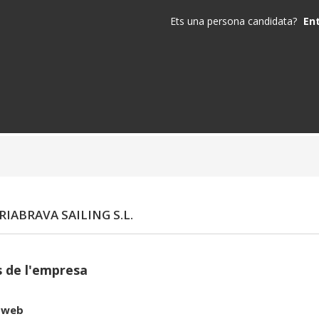
Ets una persona candidata?
En
IABRAVA SAILING S.L.
 de l'empresa
 web