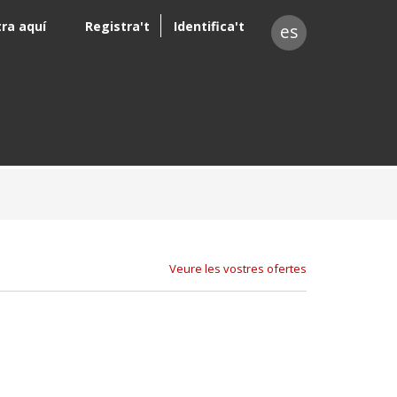
tra aquí
Registra't
Identifica't
es
Veure les vostres ofertes