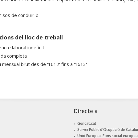
isos de conduir: b
ions del lloc de treball
acte laboral indefinit
ada completa
ri mensual brut des de '1612' fins a '1613'
Directe a
Gencat.cat
Servei Públic d'Ocupació de Catalu
Unió Europea. Fons social europeu