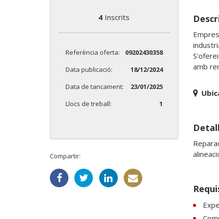
4
Inscrits
Descri
Empresa
industri
Referència oferta:
09202430358
S'ofere
amb rem
Data publicació:
18/12/2024
Data de tancament:
23/01/2025
Ubic
Llocs de treball:
1
Detall
Reparac
alineaci
Compartir:
Requi
Expe
Comp