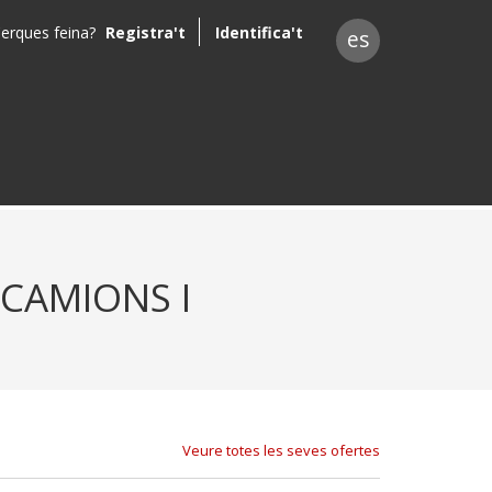
erques feina?
Registra't
Identifica't
es
 CAMIONS I
Veure totes les seves ofertes