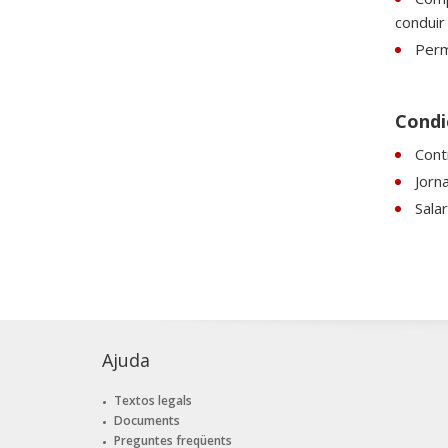
conduir
Perm
Condic
Contr
Jorn
Sala
Ajuda
Textos legals
Documents
Preguntes freqüents