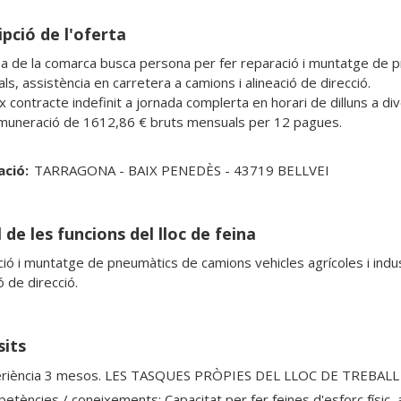
pció de l'oferta
 de la comarca busca persona per fer reparació i muntatge de pne
als, assistència en carretera a camions i alineació de direcció.

ix contracte indefinit a jornada complerta en horari de dilluns a d
uneració de 1612,86 € bruts mensuals per 12 pagues.
ació:
TARRAGONA - BAIX PENEDÈS - 43719 BELLVEI
 de les funcions del lloc de feina
ió i muntatge de pneumàtics de camions vehicles agrícoles i indust
ó de direcció.
sits
riència 3 mesos. LES TASQUES PRÒPIES DEL LLOC DE TREBALL
etències / coneixements: Capacitat per fer feines d'esforç físic, a