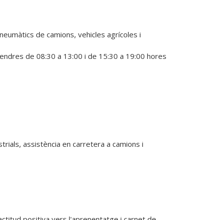
umàtics de camions, vehicles agrícoles i 
ivendres de 08:30 a 13:00 i de 15:30 a 19:00 hores 
rials, assistència en carretera a camions i 
ctitud positiva vers l'aprenentatge i carnet de