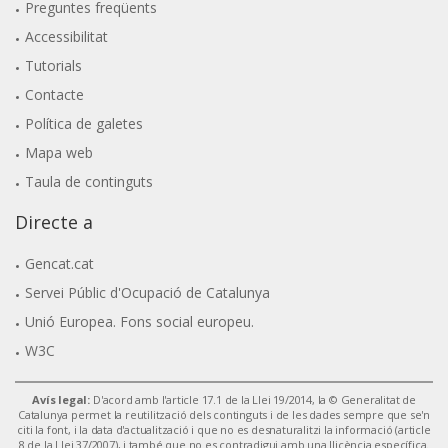
Preguntes freqüents
Accessibilitat
Tutorials
Contacte
Política de galetes
Mapa web
Taula de continguts
Directe a
Gencat.cat
Servei Públic d'Ocupació de Catalunya
Unió Europea. Fons social europeu.
W3C
Avís legal:
D'acord amb l'article 17.1 de la Llei 19/2014, la © Generalitat de
Catalunya permet la reutilització dels continguts i de les dades sempre que se'n
citi la font, i la data d'actualització i que no es desnaturalitzi la informació (article
8 de la Llei 37/2007), i també que no es contradigui amb una llicència específica.