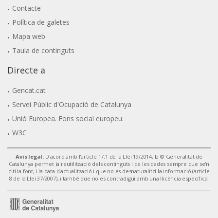
Contacte
Política de galetes
Mapa web
Taula de continguts
Directe a
Gencat.cat
Servei Públic d'Ocupació de Catalunya
Unió Europea. Fons social europeu.
W3C
Avís legal:
D'acord amb l'article 17.1 de la Llei 19/2014, la © Generalitat de
Catalunya permet la reutilització dels continguts i de les dades sempre que se'n
citi la font, i la data d'actualització i que no es desnaturalitzi la informació (article
8 de la Llei 37/2007), i també que no es contradigui amb una llicència específica.