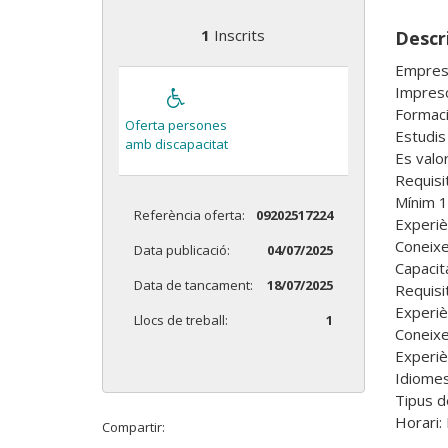
1
Inscrits
Descri
Empresa
Impresci
Formació
Oferta persones
Estudis 
amb discapacitat
Es valo
Requisi
Mínim 1
Referència oferta:
09202517224
Experièn
Coneixe
Data publicació:
04/07/2025
Capacit
Data de tancament:
18/07/2025
Requisit
Experièn
Llocs de treball:
1
Coneixem
Experiè
Idiomes
Tipus de
Horari:
Compartir: