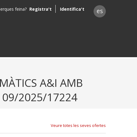
erques feina?
Registra't
Identifica't
es
RMÀTICS A&I AMB
- 09/2025/17224
Veure totes les seves ofertes