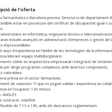
pció de l'oferta
 farmacèutica a Barcelona precisa: Director/a de departament d'inf
ndible estar en possessió del certificat de discapacitat igual o su
:

universitaris en informàtica, enginyeria tècnica o telecomunicacion
raran estudis avançats en administració d’empreses o gestió de la
ts imprescindibles

0 anys d’experiència en l’àmbit de les tecnologies de la informaci
cia liderant equips multidisciplinaris.

ments sòlids en arquitectura empresarial i integració de sistemes
at per dirigir programes complexos amb diversos components.

s valorables:

cia prèvia en el sector farmacèutic.

ent de solucions TI que es puguin validar i experiència en col·labo
ncia en l’ocupació: 120 mesos

: ANGLÈS

 contracte: Indefinit

 Flexible de 7:15 a 19h, amb els descansos reglamentaris.