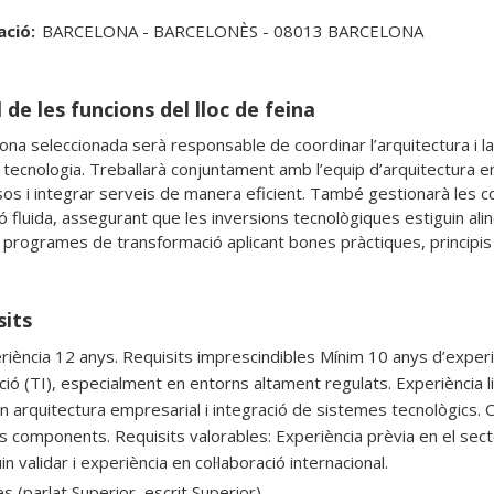
ació:
BARCELONA - BARCELONÈS - 08013 BARCELONA
 de les funcions del lloc de feina
ona seleccionada serà responsable de coordinar l’arquitectura i la
i tecnologia. Treballarà conjuntament amb l’equip d’arquitectura em
os i integrar serveis de manera eficient. També gestionarà les co
ó fluida, assegurant que les inversions tecnològiques estiguin alin
sits
riència 12 anys. Requisits imprescindibles Mínim 10 anys d’experiè
ció (TI), especialment en entorns altament regulats. Experiència l
en arquitectura empresarial i integració de sistemes tecnològics
s components. Requisits valorables: Experiència prèvia en el sec
n validar i experiència en col·laboració internacional.
s (parlat Superior, escrit Superior)