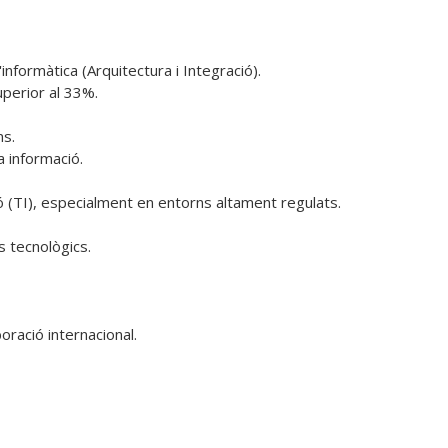
ormàtica (Arquitectura i Integració).

perior al 33%. 

s.

 informació.

ó (TI), especialment en entorns altament regulats.

 tecnològics.

ració internacional.
