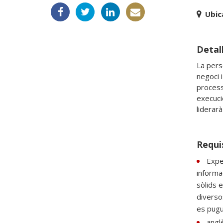
Ubic
Detall
La pers
negoci 
process
execuci
Requi
Expe
informa
sòlids 
diverso
es pugui
anglè