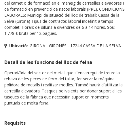
del carnet o de formació en el maneig de carretilles elevadores i
de formació en prevenció de riscos laborals (PRL). CONDICIONS
LABORALS: Municipi de situació del lloc de treball: Cassà de la
Selva (Girona) Tipus de contracte: laboral indefinit a temps
complet. Horari: de dilluns a divendres de 6 a 14 hores. Sou:
1.778 € bruts per 12 pagues.
Ubicació:
GIRONA - GIRONÈS - 17244 CASSA DE LA SELVA
Detall de les funcions del lloc de feina
Operari/ària del sector del metall que s´encarregui de treure la
rebava de les peces de ferro del tallar, fer servir la màquina
polidora de metalls i realitzar motlles. També haurà d´utilitzar la
carretilla elevadora. Tasques polivalents per donar suport al les
tasques de la fàbrica que necessitin suport en moments
puntuals de molta feina.
Requisits