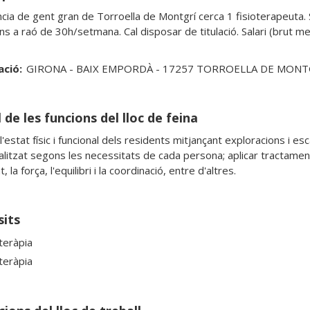
cia de gent gran de Torroella de Montgrí cerca 1 fisioterapeuta. S'
ació:
GIRONA - BAIX EMPORDÀ - 17257 TORROELLA DE MONT
 de les funcions del lloc de feina
l'estat físic i funcional dels residents mitjançant exploracions i es
alitzat segons les necessitats de cada persona; aplicar tractaments 
t, la força, l'equilibri i la coordinació, entre d'altres.
sits
teràpia
teràpia