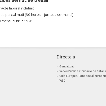
ions del lloc de treball
acte laboral indefinit
ada parcial matí (30 hores - jornada setmanal)
ri mensual brut 1528
Directe a
Gencat.cat
Servei Públic d'Ocupació de Catalu
Unió Europea. Fons social europeu
W3C