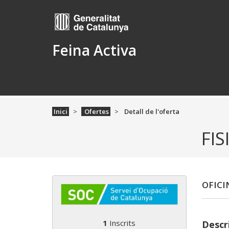
Feina Activa
Inici
Ofertes
Detall de l'oferta
FI
OFICI
1
Inscrits
Descri