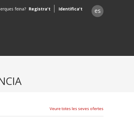
erques feina?
Registra't
Identifica't
es
NCIA
Veure totes les seves ofertes