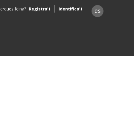
erques feina?
Registra't
Identifica't
es