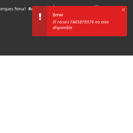
×
erques feina?
Registra't
Identifica't
es
Error
El recurs FA05879576 no esta
disponible