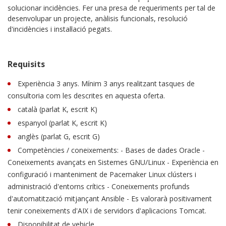
solucionar incidències. Fer una presa de requeriments per tal de
desenvolupar un projecte, anàlisis funcionals, resolució
d'incidències i instal·lació pegats.
Requisits
Experiència 3 anys. Mínim 3 anys realitzant tasques de
consultoria com les descrites en aquesta oferta.
català (parlat K, escrit K)
espanyol (parlat K, escrit K)
anglès (parlat G, escrit G)
Competències / coneixements: - Bases de dades Oracle -
Coneixements avançats en Sistemes GNU/Linux - Experiència en
configuració i manteniment de Pacemaker Linux clústers i
administració d'entorns crítics - Coneixements profunds
d'automatització mitjançant Ansible - Es valorarà positivament
tenir coneixements d'AIX i de servidors d'aplicacions Tomcat.
Disponibilitat de vehicle