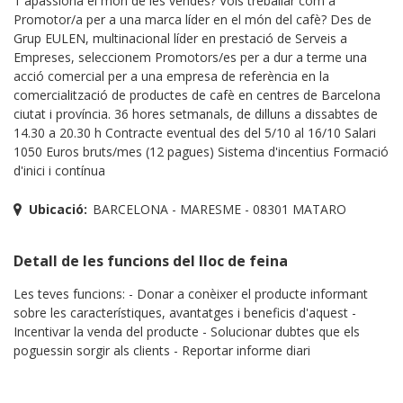
T'apassiona el món de les vendes? Vols treballar com a
Promotor/a per a una marca líder en el món del cafè? Des de
Grup EULEN, multinacional líder en prestació de Serveis a
Empreses, seleccionem Promotors/es per a dur a terme una
acció comercial per a una empresa de referència en la
comercialització de productes de cafè en centres de Barcelona
ciutat i província. 36 hores setmanals, de dilluns a dissabtes de
14.30 a 20.30 h Contracte eventual des del 5/10 al 16/10 Salari
1050 Euros bruts/mes (12 pagues) Sistema d'incentius Formació
d'inici i contínua
Ubicació:
BARCELONA - MARESME - 08301 MATARO
Detall de les funcions del lloc de feina
Les teves funcions: - Donar a conèixer el producte informant
sobre les característiques, avantatges i beneficis d'aquest -
Incentivar la venda del producte - Solucionar dubtes que els
poguessin sorgir als clients - Reportar informe diari