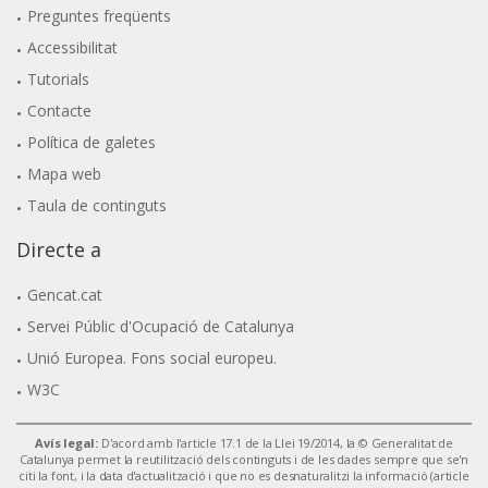
Preguntes freqüents
Accessibilitat
Tutorials
Contacte
Política de galetes
Mapa web
Taula de continguts
Directe a
Gencat.cat
Servei Públic d'Ocupació de Catalunya
Unió Europea. Fons social europeu.
W3C
Avís legal:
D'acord amb l'article 17.1 de la Llei 19/2014, la © Generalitat de
Catalunya permet la reutilització dels continguts i de les dades sempre que se'n
citi la font, i la data d'actualització i que no es desnaturalitzi la informació (article