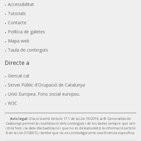
Accessibilitat
Tutorials
Contacte
Política de galetes
Mapa web
Taula de continguts
Directe a
Gencat.cat
Servei Públic d'Ocupació de Catalunya
Unió Europea. Fons social europeu.
W3C
Avís legal:
D'acord amb l'article 17.1 de la Llei 19/2014, la © Generalitat de
Catalunya permet la reutilització dels continguts i de les dades sempre que se'n
citi la font, i la data d'actualització i que no es desnaturalitzi la informació (article
8 de la Llei 37/2007), i també que no es contradigui amb una llicència específica.