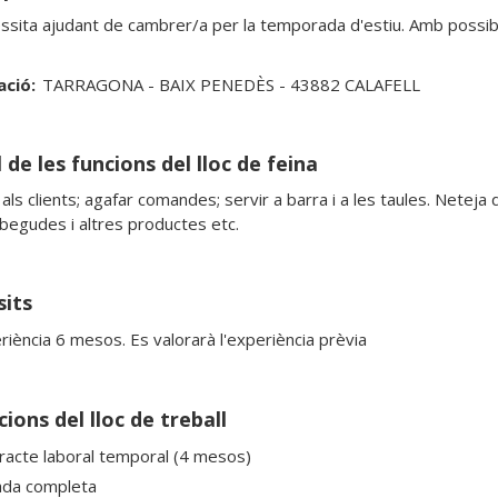
ssita ajudant de cambrer/a per la temporada d'estiu. Amb possibil
ació:
TARRAGONA - BAIX PENEDÈS - 43882 CALAFELL
 de les funcions del lloc de feina
als clients; agafar comandes; servir a barra i a les taules. Neteja de 
 begudes i altres productes etc. 
sits
riència 6 mesos. Es valorarà l'experiència prèvia
ions del lloc de treball
racte laboral temporal (4 mesos)
ada completa