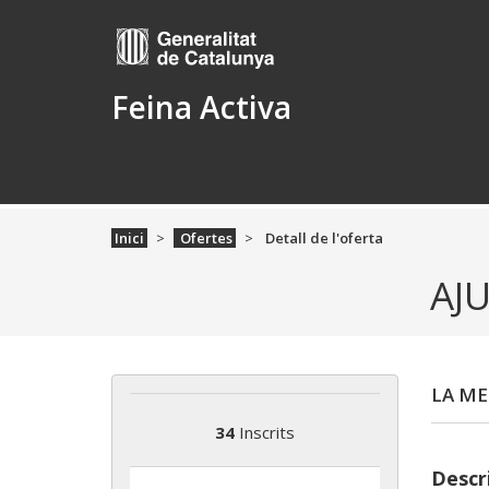
Feina Activa
Inici
Ofertes
Detall de l'oferta
AJ
LA ME
34
Inscrits
Descri