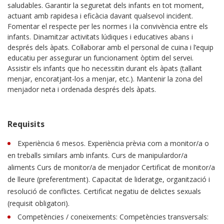
saludables. Garantir la seguretat dels infants en tot moment,
actuant amb rapidesa i eficàcia davant qualsevol incident.
Fomentar el respecte per les normes i la convivència entre els
infants. Dinamitzar activitats lúdiques i educatives abans i
després dels àpats. Col·laborar amb el personal de cuina i l’equip
educatiu per assegurar un funcionament òptim del servei.
Assistir els infants que ho necessitin durant els àpats (tallant
menjar, encoratjant-los a menjar, etc.). Mantenir la zona del
menjador neta i ordenada després dels àpats.
Requisits
Experiència 6 mesos. Experiència prèvia com a monitor/a o
en treballs similars amb infants. Curs de manipulardor/a
aliments Curs de monitor/a de menjador Certificat de monitor/a
de lleure (preferentment). Capacitat de lideratge, organització i
resolució de conflictes. Certificat negatiu de delictes sexuals
(requisit obligatori).
Competències / coneixements: Competències transversals: