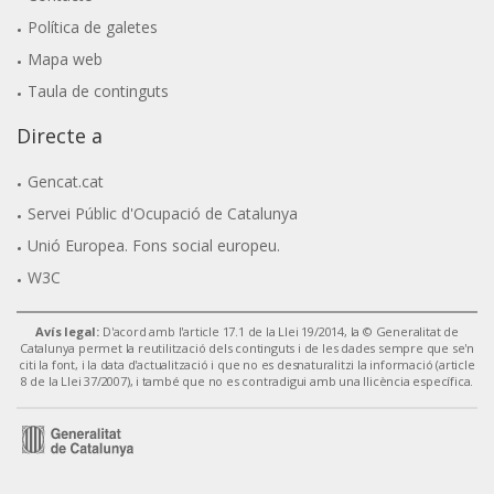
Política de galetes
Mapa web
Taula de continguts
Directe a
Gencat.cat
Servei Públic d'Ocupació de Catalunya
Unió Europea. Fons social europeu.
W3C
Avís legal:
D'acord amb l'article 17.1 de la Llei 19/2014, la © Generalitat de
Catalunya permet la reutilització dels continguts i de les dades sempre que se'n
citi la font, i la data d'actualització i que no es desnaturalitzi la informació (article
8 de la Llei 37/2007), i també que no es contradigui amb una llicència específica.