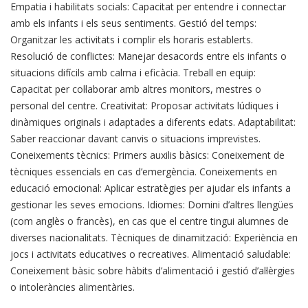
Empatia i habilitats socials: Capacitat per entendre i connectar
amb els infants i els seus sentiments. Gestió del temps:
Organitzar les activitats i complir els horaris establerts.
Resolució de conflictes: Manejar desacords entre els infants o
situacions difícils amb calma i eficàcia. Treball en equip:
Capacitat per col·laborar amb altres monitors, mestres o
personal del centre. Creativitat: Proposar activitats lúdiques i
dinàmiques originals i adaptades a diferents edats. Adaptabilitat:
Saber reaccionar davant canvis o situacions imprevistes.
Coneixements tècnics: Primers auxilis bàsics: Coneixement de
tècniques essencials en cas d’emergència. Coneixements en
educació emocional: Aplicar estratègies per ajudar els infants a
gestionar les seves emocions. Idiomes: Domini d’altres llengües
(com anglès o francès), en cas que el centre tingui alumnes de
diverses nacionalitats. Tècniques de dinamització: Experiència en
jocs i activitats educatives o recreatives. Alimentació saludable:
Coneixement bàsic sobre hàbits d’alimentació i gestió d’al·lèrgies
o intoleràncies alimentàries.