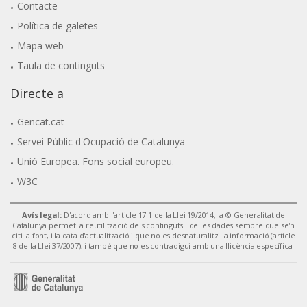
Contacte
Política de galetes
Mapa web
Taula de continguts
Directe a
Gencat.cat
Servei Públic d'Ocupació de Catalunya
Unió Europea. Fons social europeu.
W3C
Avís legal:
D'acord amb l'article 17.1 de la Llei 19/2014, la © Generalitat de
Catalunya permet la reutilització dels continguts i de les dades sempre que se'n
citi la font, i la data d'actualització i que no es desnaturalitzi la informació (article
8 de la Llei 37/2007), i també que no es contradigui amb una llicència específica.