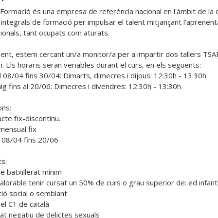
Formació és una empresa de referència nacional en l'àmbit de la c
integrals de formació per impulsar el talent mitjançant l'aprenenta
ionals, tant ocupats com aturats.

ent, estem cercant un/a monitor/a per a impartir dos tallers TSAE
. Els horaris seran veriables durant el curs, en els següents:

l 08/04 fins 30/04: Dimarts, dimecres i dijous: 12:30h - 13:30h

ig fins al 20/06: Dimecres i divendres: 12:30h - 13:30h

ns:

cte fix-discontinu.

 mensual fix

el 08/04 fins 20/06

s:

de batxillerat mínim

alorable tenir cursat un 50% de curs o grau superior de: ed infantil
ió social o semblant

del C1 de català

cat negatiu de delictes sexuals
