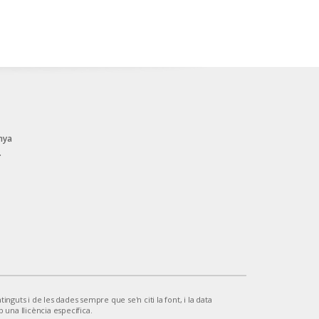
nya
.
inguts i de les dades sempre que se'n citi la font, i la data
b una llicència específica.