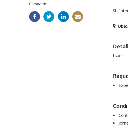
Compartir:
Si t'int
Ubic
Detall
tsae
Requi
Expe
Condic
Contr
Jorn