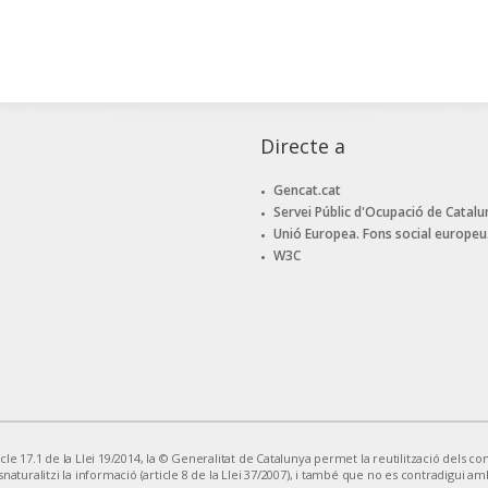
Directe a
Gencat.cat
Servei Públic d'Ocupació de Catalu
Unió Europea. Fons social europeu
W3C
le 17.1 de la Llei 19/2014, la © Generalitat de Catalunya permet la reutilització dels cont
snaturalitzi la informació (article 8 de la Llei 37/2007), i també que no es contradigui am