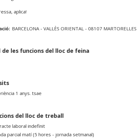
eressa, aplica!
ació:
BARCELONA - VALLÈS ORIENTAL - 08107 MARTORELLES
 de les funcions del lloc de feina
sits
riència 1 anys. tsae
ions del lloc de treball
acte laboral indefinit
ada parcial matí (5 hores - jornada setmanal)