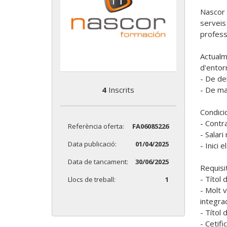
Nascor 
serveis 
profess
Actualm
d'entorn
- De de
4
Inscrits
- De ma
Condicio
- Contra
Referència oferta:
FA06085226
- Salari
Data publicació:
01/04/2025
- Inici 
Data de tancament:
30/06/2025
Requisit
- Títol 
Llocs de treball:
1
- Molt v
integrac
- Títol 
- Cetifi