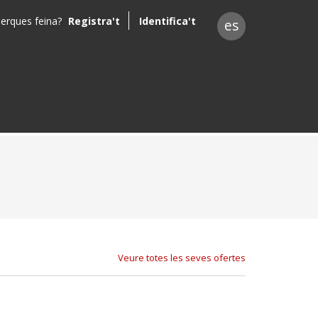
erques feina?
Registra't
Identifica't
es
Veure totes les seves ofertes