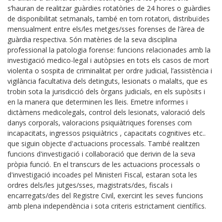
s’hauran de realitzar guàrdies rotatòries de 24 hores o guàrdies
de disponibilitat setmanals, també en torn rotatori, distribuïdes
mensualment entre els/les metges/sses forenses de l’àrea de
guàrdia respectiva. Són matèries de la seva disciplina
professional la patologia forense: funcions relacionades amb la
investigació medico-legal i autòpsies en tots els casos de mort
violenta o sospita de criminalitat per ordre judicial, l’assistència i
vigilància facultativa dels detinguts, lesionats o malalts, que es
trobin sota la jurisdicció dels òrgans judicials, en els supòsits i
en la manera que determinen les lleis. Emetre informes i
dictàmens medicolegals, control dels lesionats, valoració dels
danys corporals, valoracions psiquiàtriques forenses com
incapacitats, ingressos psiquiàtrics , capacitats cognitives etc..
que siguin objecte d'actuacions processals. També realitzen
funcions d'investigació i col·laboració que derivin de la seva
pròpia funció. En el transcurs de les actuacions processals o
d'investigació incoades pel Ministeri Fiscal, estaran sota les
ordres dels/les jutges/sses, magistrats/des, fiscals i
encarregats/des del Registre Civil, exercint les seves funcions
amb plena independència i sota criteris estrictament científics.