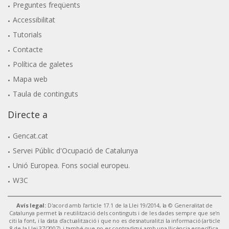
Preguntes freqüents
Accessibilitat
Tutorials
Contacte
Política de galetes
Mapa web
Taula de continguts
Directe a
Gencat.cat
Servei Públic d'Ocupació de Catalunya
Unió Europea. Fons social europeu.
W3C
Avís legal:
D'acord amb l'article 17.1 de la Llei 19/2014, la © Generalitat de
Catalunya permet la reutilització dels continguts i de les dades sempre que se'n
citi la font, i la data d'actualització i que no es desnaturalitzi la informació (article
8 de la Llei 37/2007), i també que no es contradigui amb una llicència específica.