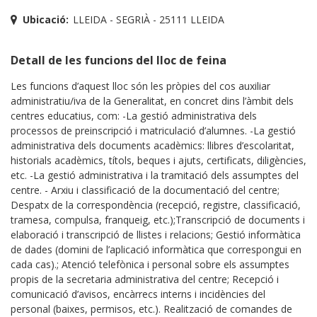
Ubicació:
LLEIDA - SEGRIÀ - 25111 LLEIDA
Detall de les funcions del lloc de feina
Les funcions d’aquest lloc són les pròpies del cos auxiliar
administratiu/iva de la Generalitat, en concret dins l’àmbit dels
centres educatius, com: -La gestió administrativa dels
processos de preinscripció i matriculació d’alumnes. -La gestió
administrativa dels documents acadèmics: llibres d’escolaritat,
historials acadèmics, títols, beques i ajuts, certificats, diligències,
etc. -La gestió administrativa i la tramitació dels assumptes del
centre. - Arxiu i classificació de la documentació del centre;
Despatx de la correspondència (recepció, registre, classificació,
tramesa, compulsa, franqueig, etc.);Transcripció de documents i
elaboració i transcripció de llistes i relacions; Gestió informàtica
de dades (domini de l’aplicació informàtica que correspongui en
cada cas).; Atenció telefònica i personal sobre els assumptes
propis de la secretaria administrativa del centre; Recepció i
comunicació d’avisos, encàrrecs interns i incidències del
personal (baixes, permisos, etc.). Realització de comandes de