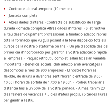
Contracte laboral temporal (10 mesos)
Jornada completa
Altres dades d'interès: -Contracte de substitució de llarga
durada -Jornada completa Altres dades d'interès: - Si et motiva
el teu desenvolupament professional, a fundació adecco rebràs
tota la formació que vulguis posant a la teva disposició tots els
cursos de la nostra plataforma on line. - Un pla d'acollida des del
primer dia d'incorporació per garantir la vostra adaptació ràpida
a l'empresa. - Paquet retributiu complet: salari fix salari variable
importants - Beneficis socials, club adecco amb avantatges i
descomptes a més de 900 empreses - El nostre horari és
flexible, de dilluns a divendres sent l'horari d'entrada de 8:00-
10:00 i horari de sortida de 17:00 a 19:00h. - Podreu treballar a
distància fins a un 50% de la vostra jornada. - A més, tenim 23
dies feiners de vacances + 5 dies d'afers propis, i 5 tardes lliures
per gaudir a l'estiu.