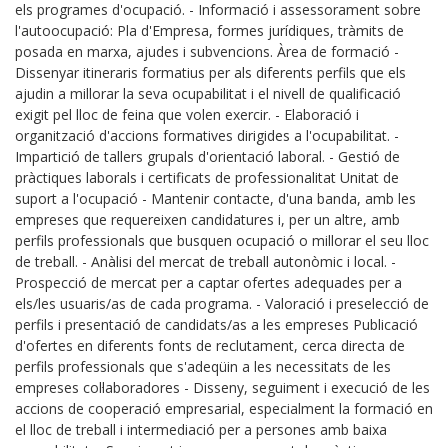
els programes d'ocupació. - Informació i assessorament sobre
l'autoocupació: Pla d'Empresa, formes jurídiques, tràmits de
posada en marxa, ajudes i subvencions. Àrea de formació -
Dissenyar itineraris formatius per als diferents perfils que els
ajudin a millorar la seva ocupabilitat i el nivell de qualificació
exigit pel lloc de feina que volen exercir. - Elaboració i
organització d'accions formatives dirigides a l'ocupabilitat. -
Impartició de tallers grupals d'orientació laboral. - Gestió de
pràctiques laborals i certificats de professionalitat Unitat de
suport a l'ocupació - Mantenir contacte, d'una banda, amb les
empreses que requereixen candidatures i, per un altre, amb
perfils professionals que busquen ocupació o millorar el seu lloc
de treball. - Anàlisi del mercat de treball autonòmic i local. -
Prospecció de mercat per a captar ofertes adequades per a
els/les usuaris/as de cada programa. - Valoració i preselecció de
perfils i presentació de candidats/as a les empreses Publicació
d'ofertes en diferents fonts de reclutament, cerca directa de
perfils professionals que s'adeqüin a les necessitats de les
empreses col·laboradores - Disseny, seguiment i execució de les
accions de cooperació empresarial, especialment la formació en
el lloc de treball i intermediació per a persones amb baixa