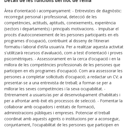
Detall de les funcions del lloc de feina
Àrea d'orientació i acompanyament: - Entrevistes de diagnòstic:
recorregut personal i professional, detecció de les
competències, actituds, aptituds, coneixements, experiència
(sectors i departaments) i principals motivacions. - Impulsar el
procés d'autoconeixement de les persones participants en els
programes d'ocupació, contribuint al disseny de l'itinerari
formatiu i laboral d'el/la usuari/a. Per a realitzar aquesta activitat
s'utilitzarà recursos d'avaluació, com a test d'orientació i proves
psicomètriques. - Assessorament en la cerca d'ocupació i en la
millora de les competències professionals de les persones que
participen en els programes d'ocupació. Com ara assessorar les
persones a completar sol·licituds d'ocupació; a redactar un CV; a
presentar-se a una entrevista de treball; a formar-se per a
millorar les seves competències i la seva ocupabilitat. -
Entrenament a usuaris/as per al desenvolupament d'habilitats i
per a afrontar amb èxit els processos de selecció. - Fomentar la
col·laborar amb ocupadors i entitats de formació,
administracions públiques i empreses. Potenciar el treball
coordinat amb aquests agents o institucions per a aconseguir,
conjuntament, l'ocupabilitat de les persones que participen en