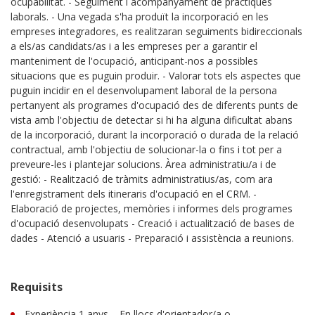
ocupabilitat. - Seguiment i acompanyament de pràctiques
laborals. - Una vegada s'ha produït la incorporació en les
empreses integradores, es realitzaran seguiments bidireccionals
a els/as candidats/as i a les empreses per a garantir el
manteniment de l'ocupació, anticipant-nos a possibles
situacions que es puguin produir. - Valorar tots els aspectes que
puguin incidir en el desenvolupament laboral de la persona
pertanyent als programes d'ocupació des de diferents punts de
vista amb l'objectiu de detectar si hi ha alguna dificultat abans
de la incorporació, durant la incorporació o durada de la relació
contractual, amb l'objectiu de solucionar-la o fins i tot per a
preveure-les i plantejar solucions. Àrea administratiu/a i de
gestió: - Realització de tràmits administratius/as, com ara
l'enregistrament dels itineraris d'ocupació en el CRM. -
Elaboració de projectes, memòries i informes dels programes
d'ocupació desenvolupats - Creació i actualització de bases de
dades - Atenció a usuaris - Preparació i assistència a reunions.
Requisits
Experiència 1 anys. - En llocs d'orientador/a o