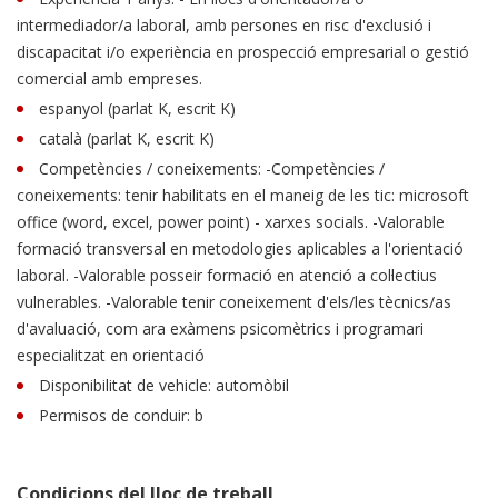
intermediador/a laboral, amb persones en risc d'exclusió i
discapacitat i/o experiència en prospecció empresarial o gestió
comercial amb empreses.
espanyol (parlat K, escrit K)
català (parlat K, escrit K)
Competències / coneixements: -Competències /
coneixements: tenir habilitats en el maneig de les tic: microsoft
office (word, excel, power point) - xarxes socials. -Valorable
formació transversal en metodologies aplicables a l'orientació
laboral. -Valorable posseir formació en atenció a col·lectius
vulnerables. -Valorable tenir coneixement d'els/les tècnics/as
d'avaluació, com ara exàmens psicomètrics i programari
especialitzat en orientació
Disponibilitat de vehicle: automòbil
Permisos de conduir: b
Condicions del lloc de treball