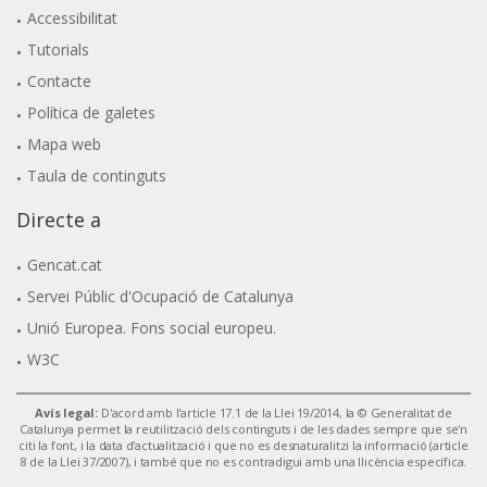
Accessibilitat
Tutorials
Contacte
Política de galetes
Mapa web
Taula de continguts
Directe a
Gencat.cat
Servei Públic d'Ocupació de Catalunya
Unió Europea. Fons social europeu.
W3C
Avís legal:
D'acord amb l'article 17.1 de la Llei 19/2014, la © Generalitat de
Catalunya permet la reutilització dels continguts i de les dades sempre que se'n
citi la font, i la data d'actualització i que no es desnaturalitzi la informació (article
8 de la Llei 37/2007), i també que no es contradigui amb una llicència específica.