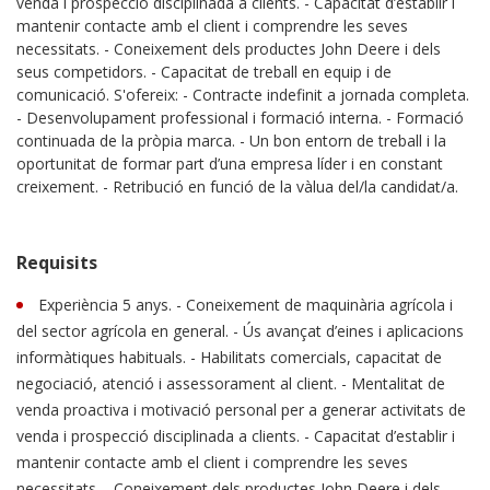
venda i prospecció disciplinada a clients. - Capacitat d’establir i
mantenir contacte amb el client i comprendre les seves
necessitats. - Coneixement dels productes John Deere i dels
seus competidors. - Capacitat de treball en equip i de
comunicació. S'ofereix: - Contracte indefinit a jornada completa.
- Desenvolupament professional i formació interna. - Formació
continuada de la pròpia marca. - Un bon entorn de treball i la
oportunitat de formar part d’una empresa líder i en constant
creixement. - Retribució en funció de la vàlua del/la candidat/a.
Requisits
Experiència 5 anys. - Coneixement de maquinària agrícola i
del sector agrícola en general. - Ús avançat d’eines i aplicacions
informàtiques habituals. - Habilitats comercials, capacitat de
negociació, atenció i assessorament al client. - Mentalitat de
venda proactiva i motivació personal per a generar activitats de
venda i prospecció disciplinada a clients. - Capacitat d’establir i
mantenir contacte amb el client i comprendre les seves
necessitats. - Coneixement dels productes John Deere i dels