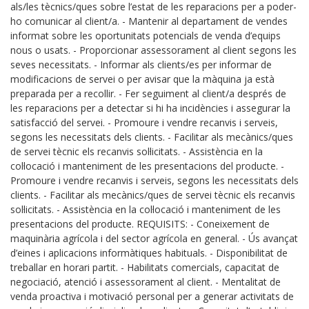
als/les tècnics/ques sobre l’estat de les reparacions per a poder-
ho comunicar al client/a. - Mantenir al departament de vendes
informat sobre les oportunitats potencials de venda d’equips
nous o usats. - Proporcionar assessorament al client segons les
seves necessitats. - Informar als clients/es per informar de
modificacions de servei o per avisar que la màquina ja està
preparada per a recollir. - Fer seguiment al client/a després de
les reparacions per a detectar si hi ha incidències i assegurar la
satisfacció del servei. - Promoure i vendre recanvis i serveis,
segons les necessitats dels clients. - Facilitar als mecànics/ques
de servei tècnic els recanvis sol·licitats. - Assistència en la
col·locació i manteniment de les presentacions del producte. -
Promoure i vendre recanvis i serveis, segons les necessitats dels
clients. - Facilitar als mecànics/ques de servei tècnic els recanvis
sol·licitats. - Assistència en la col·locació i manteniment de les
presentacions del producte. REQUISITS: - Coneixement de
maquinària agrícola i del sector agrícola en general. - Ús avançat
d’eines i aplicacions informàtiques habituals. - Disponibilitat de
treballar en horari partit. - Habilitats comercials, capacitat de
negociació, atenció i assessorament al client. - Mentalitat de
venda proactiva i motivació personal per a generar activitats de