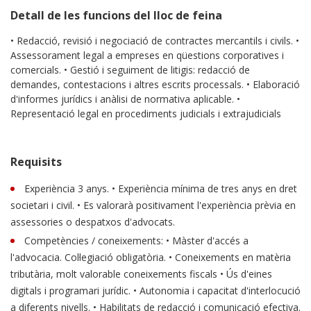
Detall de les funcions del lloc de feina
• Redacció, revisió i negociació de contractes mercantils i civils. •
Assessorament legal a empreses en qüestions corporatives i
comercials. • Gestió i seguiment de litigis: redacció de
demandes, contestacions i altres escrits processals. • Elaboració
d'informes jurídics i anàlisi de normativa aplicable. •
Representació legal en procediments judicials i extrajudicials
Requisits
Experiència 3 anys. • Experiència mínima de tres anys en dret
societari i civil. • Es valorarà positivament l'experiència prèvia en
assessories o despatxos d'advocats.
Competències / coneixements: • Màster d'accés a
l'advocacia. Col·legiació obligatòria. • Coneixements en matèria
tributària, molt valorable coneixements fiscals • Ús d'eines
digitals i programari jurídic. • Autonomia i capacitat d'interlocució
a diferents nivells. • Habilitats de redacció i comunicació efectiva.