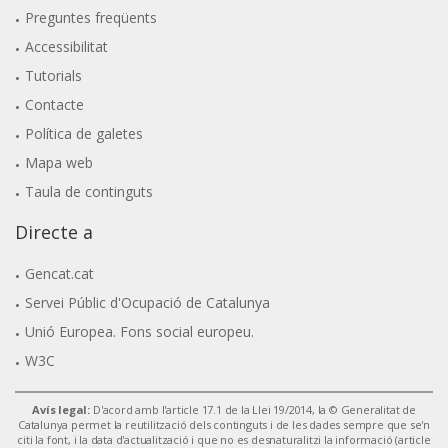
Preguntes freqüents
Accessibilitat
Tutorials
Contacte
Política de galetes
Mapa web
Taula de continguts
Directe a
Gencat.cat
Servei Públic d'Ocupació de Catalunya
Unió Europea. Fons social europeu.
W3C
Avís legal:
D'acord amb l'article 17.1 de la Llei 19/2014, la © Generalitat de
Catalunya permet la reutilització dels continguts i de les dades sempre que se'n
citi la font, i la data d'actualització i que no es desnaturalitzi la informació (article