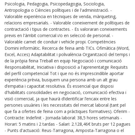
Psicologia, Pedagogia​, Psicopedagogia, Sociologia,
Antropologia o Ciències polítiques i de l'administració. -
Valorable ​experiència en tècniques de venda, màrqueting,
relacions empresarials​. - Valorable coneixement de polítiques de
contractació i tipus de contractes​. - Es valoraran coneixements
previs en l'àmbit comercial i/o en selecció de personal. -
Valorable carnet de conduir i vehicle propi. Competències
Domini informàtic. Recerca de feina amb TICs. Ofimàtica (Word,
Excel, Acces) Adaptabilitat i polivalència Organització del temps i
de la pròpia feina Treball en equip Negociació i comunicació
Responsabilitat, Iniciativa i disposició a l'aprenentatg​e Requisits
del perfil competencial Tot i que no és imprescindible aportar
experiència prèvia, busquem una persona amb un alt grau
d’empatia i capacitat resolutiva. És essencial que disposi
d'habilitats consolidades en negociació, comunicació efectiva i
visió comercial, ja que haurà d’identificar l’encaix entre les
persones usuàries i les necessitats del mercat laboral (tant pel
que fa a ofertes de feina com a pràctiques formatives). Oferim -
Contracte: ​Indefinit - Jornada laboral​: 38,5 hores setmanals - ​
Horari: 5 matins i 2 tardas - Salari: 2​.128,4​6€ bruts per 12 pagues
- Punts d'actuació: ​Reus-Tarragona, Amposta-Tarragona o el