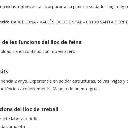
ría industrial necesita incorporar a su plantilla soldador mig ma
ació:
BARCELONA - VALLÈS OCCIDENTAL - 08130 SANTA PER
 de les funcions del lloc de feina
soldadura en continuo con hilo en acero.
sits
riència 2 anys. Experiencia en soldar estructuras, tolvas, vigas 
etències / coneixements: Manejo de puente grua.
ions del lloc de treball
acte laboral indefinit
ada completa