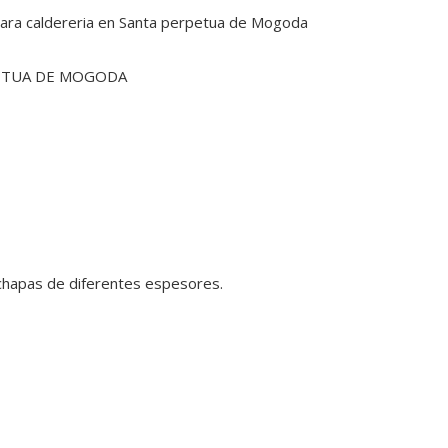
g para caldereria en Santa perpetua de Mogoda
PETUA DE MOGODA
y chapas de diferentes espesores.