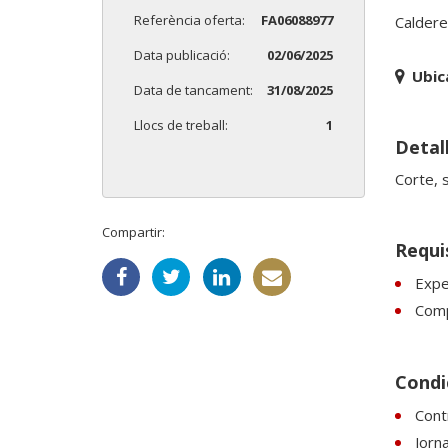
Referència oferta:
FA06088977
Caldere
Data publicació:
02/06/2025
Ubic
Data de tancament:
31/08/2025
Llocs de treball:
1
Detall
Corte, 
Compartir:
Requi
Expe
Comp
Condic
Contr
Jorn