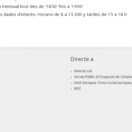
ri mensual brut des de '1850' fins a '1950'
es dades d'interès: Horario de 8 a 13.30h y tardes de 15 a 18 h
Directe a
Gencat.cat
Servei Públic d'Ocupació de Catalu
Unió Europea. Fons social europeu
W3C