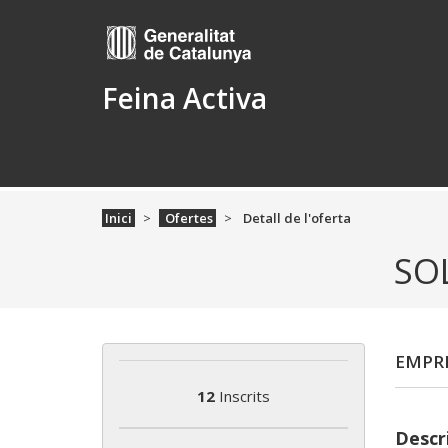
Feina Activa
Inici
Ofertes
Detall de l'oferta
SO
EMPRE
12
Inscrits
Descri