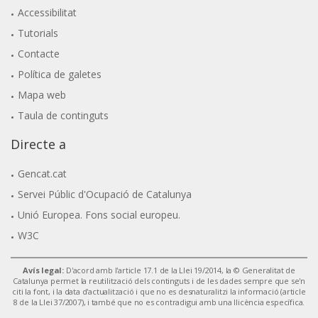
Accessibilitat
Tutorials
Contacte
Política de galetes
Mapa web
Taula de continguts
Directe a
Gencat.cat
Servei Públic d'Ocupació de Catalunya
Unió Europea. Fons social europeu.
W3C
Avís legal:
D'acord amb l'article 17.1 de la Llei 19/2014, la © Generalitat de
Catalunya permet la reutilització dels continguts i de les dades sempre que se'n
citi la font, i la data d'actualització i que no es desnaturalitzi la informació (article
8 de la Llei 37/2007), i també que no es contradigui amb una llicència específica.