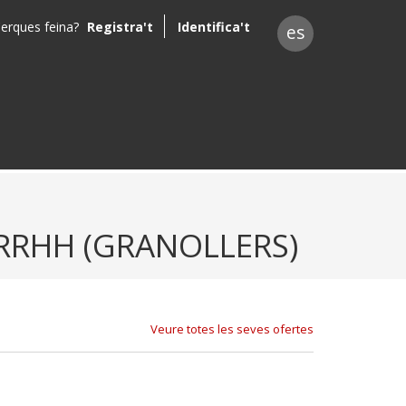
erques feina?
Registra't
Identifica't
es
RRHH (GRANOLLERS)
Veure totes les seves ofertes