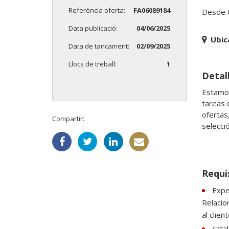
Referència oferta:
FA06089184
Desde C
Data publicació:
04/06/2025
Ubic
Data de tancament:
02/09/2025
Llocs de treball:
1
Detall
Estamos
tareas 
ofertas
Compartir:
selecció
Requi
Expe
Relacio
al clie
catal