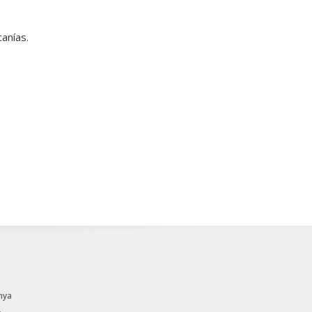
anías.
nya
.