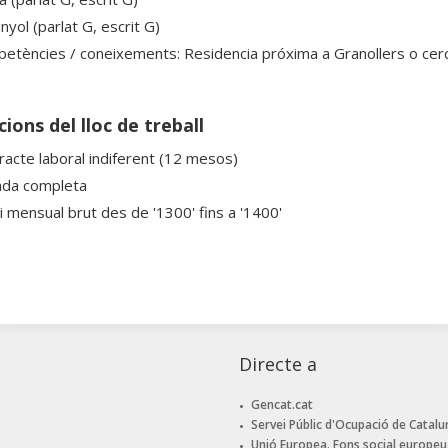
yol (parlat G, escrit G)
etències / coneixements: Residencia próxima a Granollers o cerc
ions del lloc de treball
racte laboral indiferent (12 mesos)
ada completa
ri mensual brut des de '1300' fins a '1400'
Directe a
Gencat.cat
Servei Públic d'Ocupació de Catalu
Unió Europea. Fons social europeu