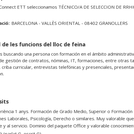
onnect ETT seleccionamos TÉCNICO/A DE SELECCION DE RRHH pa
ació:
BARCELONA - VALLÈS ORIENTAL - 08402 GRANOLLERS
 de les funcions del lloc de feina
 buscando una persona con formación en el ámbito administrativo
de gestión de contratos, nóminas, IT, formaciones, entre otras t
, criba curricular, entrevistas telefónicas y presenciales, presen
n.

sits
riència 1 anys. Formación de Grado Medio, Superior o Formación U
nes Laborales, Psicología, Derecho o similares. Muy valorable q
nte y al servicio. Dominio del paquete Office y valorable conocimi
à (parlat G, escrit G)