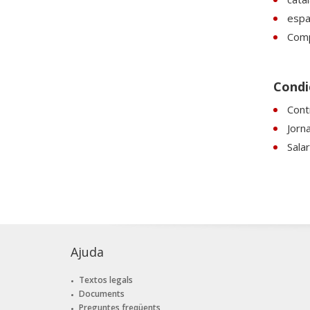
espan
Comp
Condic
Cont
Jorn
Sala
Ajuda
Textos legals
Documents
Preguntes freqüents