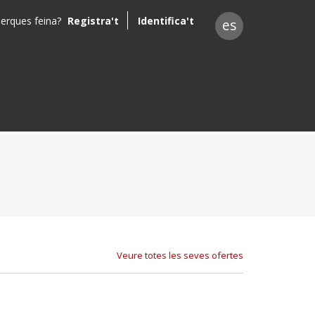
erques feina?
Registra't
Identifica't
es
Veure totes les seves ofertes