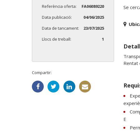
Referència oferta:
FA06089220
Se cerc
Data publicació:
04/06/2025
Ubic
Data de tancament:
23/07/2025
Llocs de treball:
1
Detall
Transpo
Rentat 
Compartir:
Requi
Expe
experiè
Comp
E
Perm