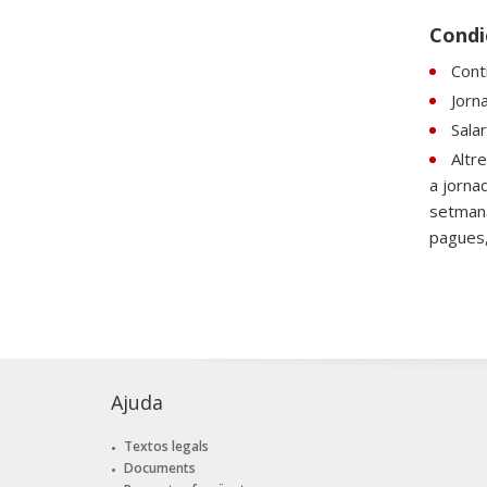
Condic
Cont
Jorn
Sala
Altr
a jorna
setmana
pagues, 
Ajuda
Textos legals
Documents