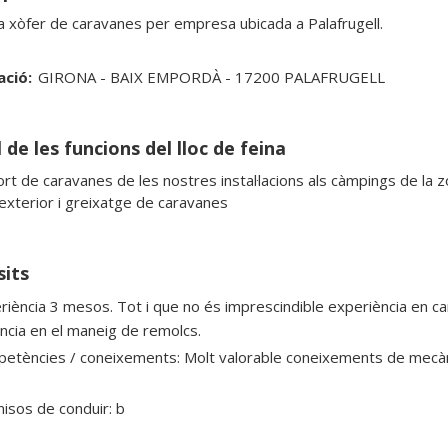
a xòfer de caravanes per empresa ubicada a Palafrugell.
ació:
GIRONA - BAIX EMPORDÀ - 17200 PALAFRUGELL
 de les funcions del lloc de feina
rt de caravanes de les nostres instal·lacions als càmpings de la zo
exterior i greixatge de caravanes
sits
riència 3 mesos. Tot i que no és imprescindible experiència en c
ncia en el maneig de remolcs.
etències / coneixements: Molt valorable coneixements de mecànica
isos de conduir: b