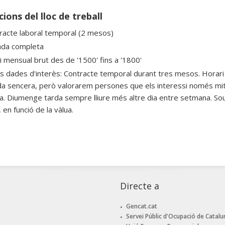
ions del lloc de treball
racte laboral temporal (2 mesos)
ada completa
ri mensual brut des de '1500' fins a '1800'
es dades d'interès: Contracte temporal durant tres mesos. Horari
da sencera, però valorarem persones que els interessi només mitj
. Diumenge tarda sempre lliure més altre dia entre setmana. Sou
en funció de la vàlua.
Directe a
Gencat.cat
Servei Públic d'Ocupació de Catalu