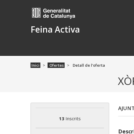
Feina Activa
Inici
Ofertes
Detall de l'oferta
XÒ
AJUNT
13
Inscrits
Descri