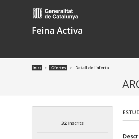
Feina Activa
Inici
Ofertes
Detall de l'oferta
AR
ESTUD
32
Inscrits
Descri