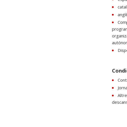
catal
anglè
Comp
program
organiz
autóno
Dispo
Condic
Contr
Jorn
Altr
descans