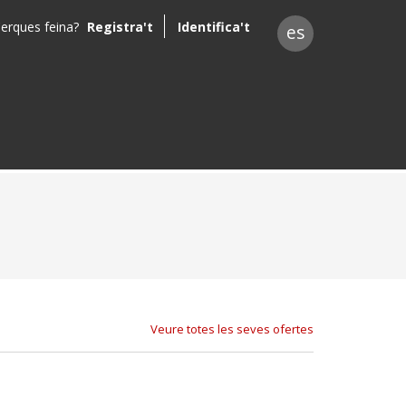
erques feina?
Registra't
Identifica't
es
Veure totes les seves ofertes