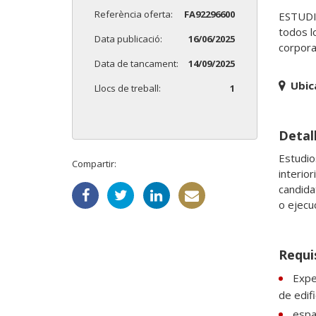
Referència oferta:
FA92296600
ESTUDI 
todos lo
Data publicació:
16/06/2025
corpora
Data de tancament:
14/09/2025
Ubic
Llocs de treball:
1
Detall
Estudio
Compartir:
interio
candida
o ejecuc
Requi
Expe
de edif
espan