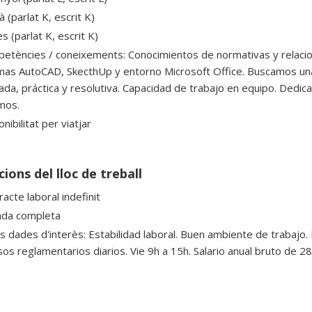
à (parlat K, escrit K)
s (parlat K, escrit K)
etències / coneixements: Conocimientos de normativas y relacion
as AutoCAD, SkecthUp y entorno Microsoft Office. Buscamos una 
ada, práctica y resolutiva. Capacidad de trabajo en equipo. Dedicac
mos.
nibilitat per viatjar
ions del lloc de treball
acte laboral indefinit
ada completa
es dades d'interès: Estabilidad laboral. Buen ambiente de trabajo. 
os reglamentarios diarios. Vie 9h a 15h. Salario anual bruto de 