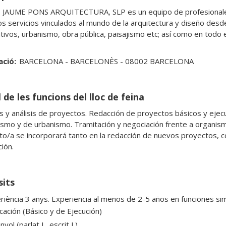
JAUME PONS ARQUITECTURA, SLP es un equipo de profesionales 
s servicios vinculados al mundo de la arquitectura y diseño desde a
tivos, urbanismo, obra pública, paisajismo etc; así como en todo
ació:
BARCELONA - BARCELONÈS - 08002 BARCELONA
 de les funcions del lloc de feina
s y análisis de proyectos. Redacción de proyectos básicos y ejecut
rismo y de urbanismo. Tramitación y negociación frente a organismo
to/a se incorporará tanto en la redacción de nuevos proyectos, c
ión.
sits
riència 3 anys. Experiencia al menos de 2-5 años en funciones sim
icación (Básico y de Ejecución)
yol (parlat L, escrit L)