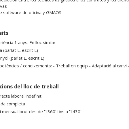
vas

sits
iència 1 anys. En lloc similar
à (parlat L, escrit L)
yol (parlat L, escrit L)
etències / coneixements: - Treball en equip - Adaptació al canvi 
ions del lloc de treball
acte laboral indefinit
ada completa
ri mensual brut des de '1360' fins a '1430'