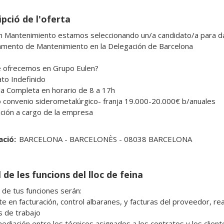
pció de l'oferta
n Mantenimiento estamos seleccionando un/a candidato/a para dar
mento de Mantenimiento en la Delegación de Barcelona

 ofrecemos en Grupo Eulen?

to Indefinido

da Completa en horario de 8 a 17h

io convenio siderometalúrgico- franja 19.000-20.000€ b/anuales

ació:
BARCELONA - BARCELONÈS - 08038 BARCELONA
 de les funcions del lloc de feina
 de tus funciones serán:

te en facturación, control albaranes, y facturas del proveedor, re
 de trabajo

mediación entre los técnicos asignados a los contratos y los client