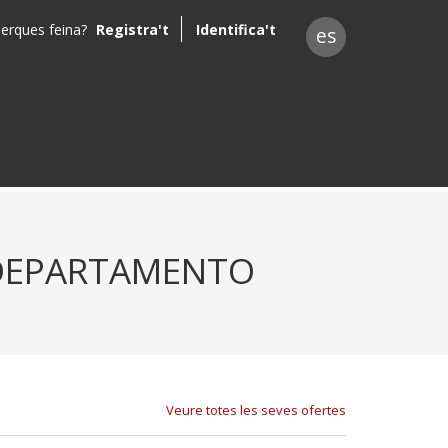
erques feina?
Registra't
Identifica't
es
 DEPARTAMENTO
Veure totes les seves ofertes