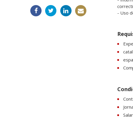
correcti
Requi
Exper
catal
espan
Comp
Condic
Contr
Jorn
Sala