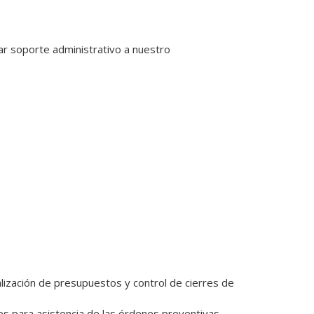
 soporte administrativo a nuestro 
alización de presupuestos y control de cierres de 
es para asistencia de las órdenes preventivas, 