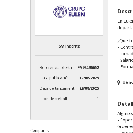
Descri
En Eule
departa
¿Que te
58
Inscrits
- Contra
- Jorna
- Salar
Referència oferta:
FA92296652
Data publicació:
17/06/2025
Ubic
Data de tancament:
29/08/2025
Llocs de treball:
1
Detall
Algunas
- Sopor
órdenes
Compartir:
- Inter