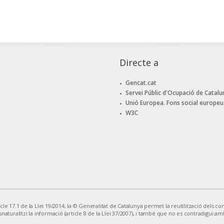
Directe a
Gencat.cat
Servei Públic d'Ocupació de Catalu
Unió Europea. Fons social europeu
W3C
le 17.1 de la Llei 19/2014, la © Generalitat de Catalunya permet la reutilització dels cont
snaturalitzi la informació (article 8 de la Llei 37/2007), i també que no es contradigui am