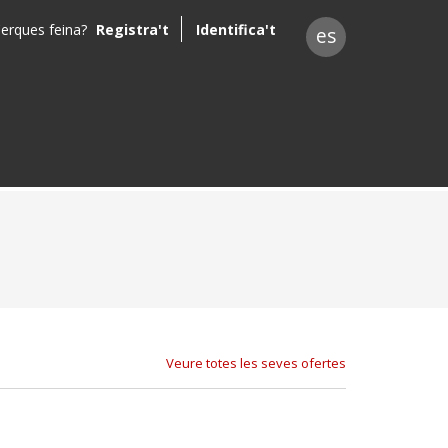
erques feina?
Registra't
Identifica't
es
Veure totes les seves ofertes