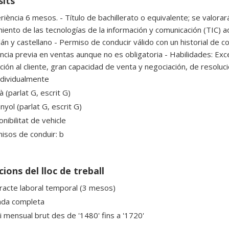
sits
iència 6 mesos. - Título de bachillerato o equivalente; se valorará
iento de las tecnologías de la información y comunicación (TIC) a
lán y castellano - Permiso de conducir válido con un historial de c
ncia previa en ventas aunque no es obligatoria - Habilidades: Ex
ción al cliente, gran capacidad de venta y negociación, de resoluc
dividualmente
à (parlat G, escrit G)
yol (parlat G, escrit G)
nibilitat de vehicle
isos de conduir: b
ions del lloc de treball
racte laboral temporal (3 mesos)
ada completa
ri mensual brut des de '1480' fins a '1720'