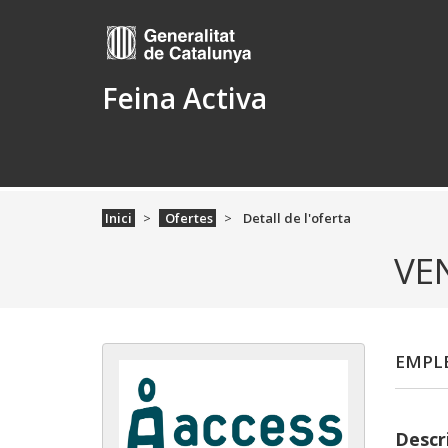
Feina Activa
Inici
Ofertes
Detall de l'oferta
VE
EMPLE
Descri