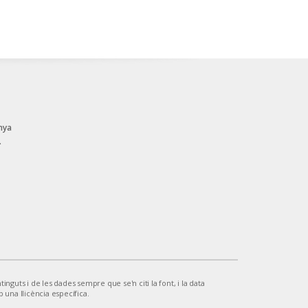
nya
.
inguts i de les dades sempre que se'n citi la font, i la data
b una llicència específica.