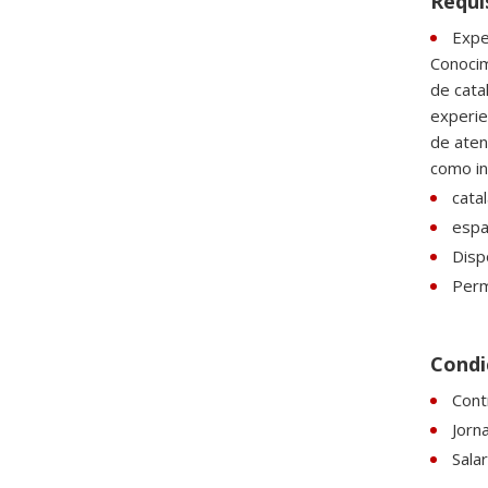
Requi
Exper
Conocim
de cata
experie
de aten
como in
catal
espan
Dispo
Perm
Condic
Cont
Jorn
Sala