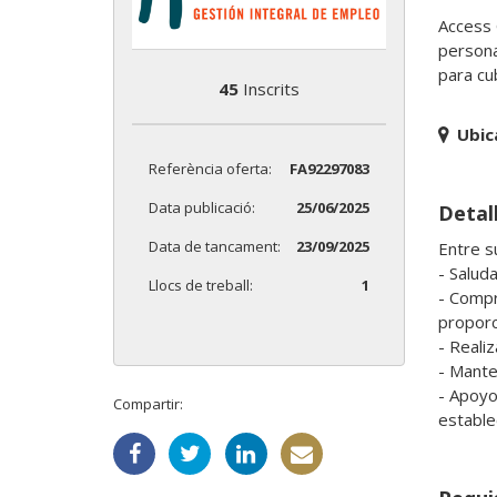
Access 
persona
45
Inscrits
Ubic
Referència oferta:
FA92297083
Data publicació:
25/06/2025
Detall
Data de tancament:
23/09/2025
Entre s
- Saluda
Llocs de treball:
1
- Compr
proporc
- Reali
- Mante
- Apoyo
Compartir: