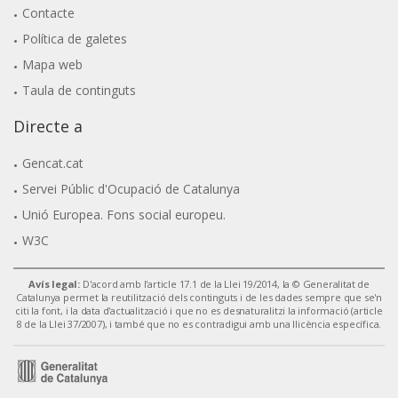
Contacte
Política de galetes
Mapa web
Taula de continguts
Directe a
Gencat.cat
Servei Públic d'Ocupació de Catalunya
Unió Europea. Fons social europeu.
W3C
Avís legal:
D'acord amb l'article 17.1 de la Llei 19/2014, la © Generalitat de
Catalunya permet la reutilització dels continguts i de les dades sempre que se'n
citi la font, i la data d'actualització i que no es desnaturalitzi la informació (article
8 de la Llei 37/2007), i també que no es contradigui amb una llicència específica.