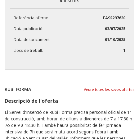
4
Inscrits
Referència oferta:
FA92297620
Data publicació:
03/07/2025
Data de tancament:
01/10/2025
Llocs de treball:
1
RUBÍ FORMA
Veure totes les seves ofertes
Descripció de l'oferta
El Servei d'Inserció de Rubí Forma precisa personal oficial de 1ª
de construcció, amb horari de dilluns a divendres de 7 a 17.30 h
i/o de 9 a 18.30 h. També haurà possibilitat de fer jornada
intensiva de 7h que serà mutu acord segons l'obra i amb
ubicació a Sant Cugat del Vallès. Informem que les persones