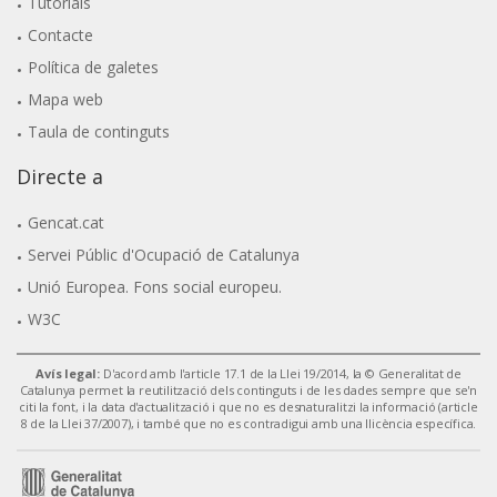
Tutorials
Contacte
Política de galetes
Mapa web
Taula de continguts
Directe a
Gencat.cat
Servei Públic d'Ocupació de Catalunya
Unió Europea. Fons social europeu.
W3C
Avís legal:
D'acord amb l'article 17.1 de la Llei 19/2014, la © Generalitat de
Catalunya permet la reutilització dels continguts i de les dades sempre que se'n
citi la font, i la data d'actualització i que no es desnaturalitzi la informació (article
8 de la Llei 37/2007), i també que no es contradigui amb una llicència específica.