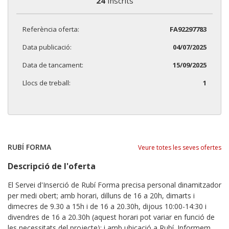
24
Inscrits
Referència oferta:
FA92297783
Data publicació:
04/07/2025
Data de tancament:
15/09/2025
Llocs de treball:
1
RUBÍ FORMA
Veure totes les seves ofertes
Descripció de l'oferta
El Servei d'Inserció de Rubí Forma precisa personal dinamitzador
per medi obert; amb horari, dilluns de 16 a 20h, dimarts i
dimecres de 9.30 a 15h i de 16 a 20.30h, dijous 10:00-14:30 i
divendres de 16 a 20.30h (aquest horari pot variar en funció de
les necessitats del projecte); i amb ubicació a Rubí. Informem