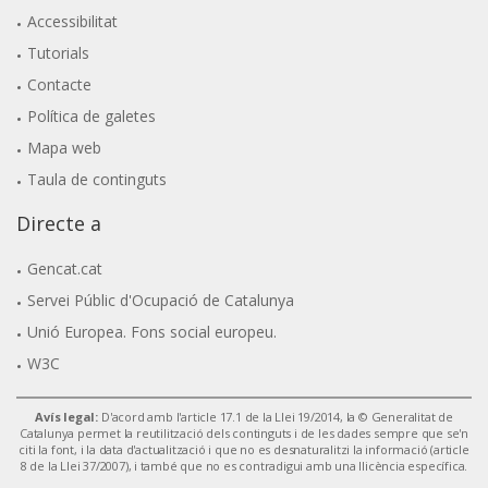
Accessibilitat
Tutorials
Contacte
Política de galetes
Mapa web
Taula de continguts
Directe a
Gencat.cat
Servei Públic d'Ocupació de Catalunya
Unió Europea. Fons social europeu.
W3C
Avís legal:
D'acord amb l'article 17.1 de la Llei 19/2014, la © Generalitat de
Catalunya permet la reutilització dels continguts i de les dades sempre que se'n
citi la font, i la data d'actualització i que no es desnaturalitzi la informació (article
8 de la Llei 37/2007), i també que no es contradigui amb una llicència específica.