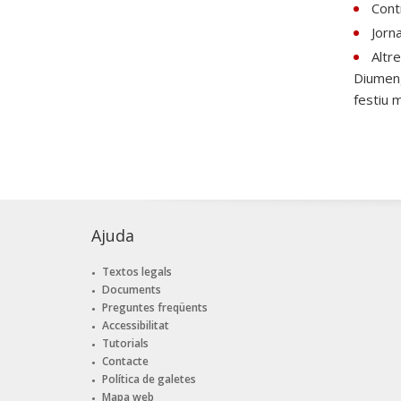
Contr
Jorn
Altr
Diumeng
festiu 
Ajuda
Textos legals
Documents
Preguntes freqüents
Accessibilitat
Tutorials
Contacte
Política de galetes
Mapa web