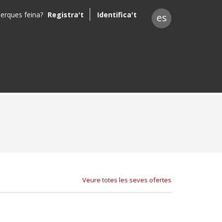
erques feina?
Registra't
Identifica't
es
Veure totes les seves ofertes