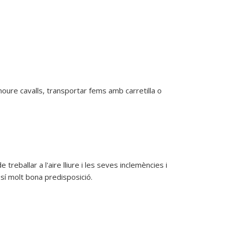
ure cavalls, transportar fems amb carretilla o 
eballar a l'aire lliure i les seves inclemències i
sí molt bona predisposició.