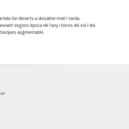
artida De dimarts a dissabte matí i tarda.
nviant segons època de l'any i hores de sol i dia
s tasques augmentable.
nya
.