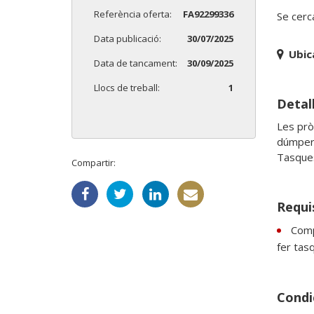
Referència oferta:
FA92299336
Se cerc
Data publicació:
30/07/2025
Ubic
Data de tancament:
30/09/2025
Llocs de treball:
1
Detall
Les prò
dúmper,
Tasques
Compartir:
Requi
Comp
fer tas
Condic