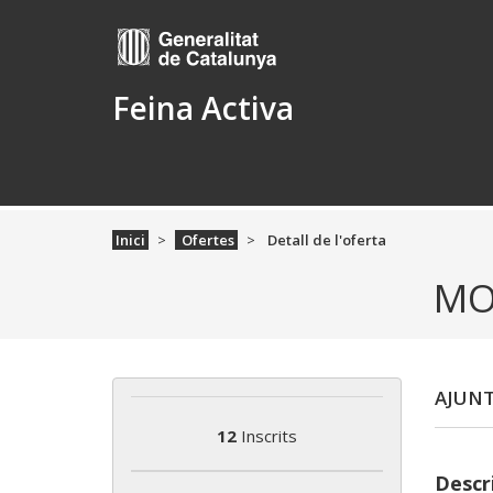
Feina Activa
Inici
Ofertes
Detall de l'oferta
MO
AJUNT
12
Inscrits
Descri