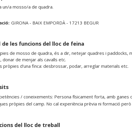
a un/a mosso/a de quadra.
ació:
GIRONA - BAIX EMPORDÀ - 17213 BEGUR
 de les funcions del lloc de feina
pies de mosso de quadra, és a dir, netejar quadres i paddocks, mo
 donar de menjar als cavalls etc.

 pròpies d'una finca: desbrossar, podar, arreglar materials etc.
sits
etències / coneixements: Persona físicament forta, amb ganes de tr
ques pròpies del camp. No cal experiència prèvia ni formació però 
ions del lloc de treball