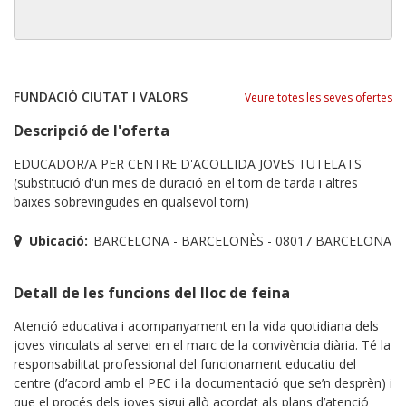
FUNDACIÓ CIUTAT I VALORS
Veure totes les seves ofertes
Descripció de l'oferta
EDUCADOR/A PER CENTRE D'ACOLLIDA JOVES TUTELATS
(substitució d'un mes de duració en el torn de tarda i altres
baixes sobrevingudes en qualsevol torn)
Ubicació:
BARCELONA - BARCELONÈS - 08017 BARCELONA
Detall de les funcions del lloc de feina
Atenció educativa i acompanyament en la vida quotidiana dels
joves vinculats al servei en el marc de la convivència diària. Té la
responsabilitat professional del funcionament educatiu del
centre (d’acord amb el PEC i la documentació que se’n desprèn) i
que el procés dels joves sigui allò acordat als plans d’atenció